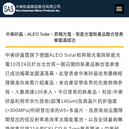
中美矽晶、ALEO Solar、昇陽光電、新能光電新產品聯合發表
會圓滿成功
中美矽晶暨旗下德國ALEO Solar和昇陽光電與新能光
電10月24日於台北世貿一館召開的新產品聯合發表會
已成功揭幕並圓滿落幕。此發表會中美矽晶徐秀蘭總經
理親身向來賓介紹產品，來自產官學各界的先進熱情參
與，人數高達100多人。今日發表的新產品，包括:中美
矽晶利用奈米化技術(超薄140um)及高晶片抗折強度
(>300MPa)所研發出來的A5+多晶片、及原來旭泓團隊
開發出的低反射率高效率太陽能電池，以及全球最高轉
換效率可達21%的CELCO P-Type單晶電池。中美矽