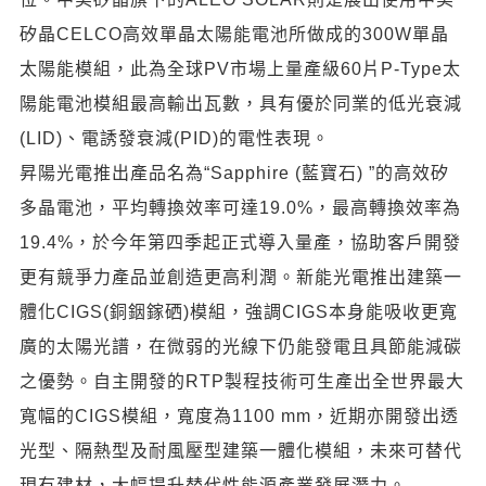
矽晶CELCO高效單晶太陽能電池所做成的300W單晶
太陽能模組，此為全球PV市場上量產級60片P-Type太
陽能電池模組最高輸出瓦數，具有優於同業的低光衰減
(LID)、電誘發衰減(PID)的電性表現。
昇陽光電推出產品名為“Sapphire (藍寶石) ”的高效矽
多晶電池，平均轉換效率可達19.0%，最高轉換效率為
19.4%，於今年第四季起正式導入量產，協助客戶開發
更有競爭力產品並創造更高利潤。新能光電推出建築一
體化CIGS(銅銦鎵硒)模組，強調CIGS本身能吸收更寬
廣的太陽光譜，在微弱的光線下仍能發電且具節能減碳
之優勢。自主開發的RTP製程技術可生產出全世界最大
寬幅的CIGS模組，寬度為1100 mm，近期亦開發出透
光型、隔熱型及耐風壓型建築一體化模組，未來可替代
現有建材，大幅提升替代性能源產業發展潛力。