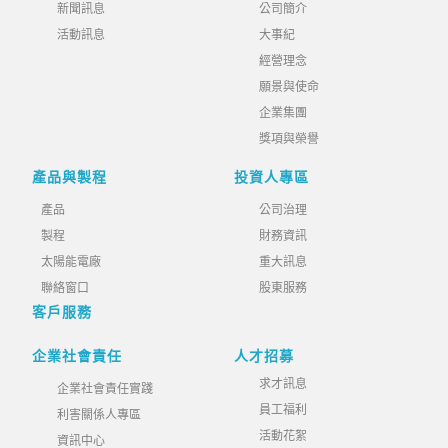
新聞訊息
公司簡介
活動訊息
大事紀
經營理念
願景與使命
企業集團
獎項與榮譽
產品與製程
投資人專區
產品
公司治理
製程
財務資訊
太陽能電廠
重大訊息
聯絡窗口
股東服務
客戶服務
企業社會責任
人才招募
求才訊息
企業社會責任實踐
員工福利
利害關係人專區
活動花絮
資訊中心