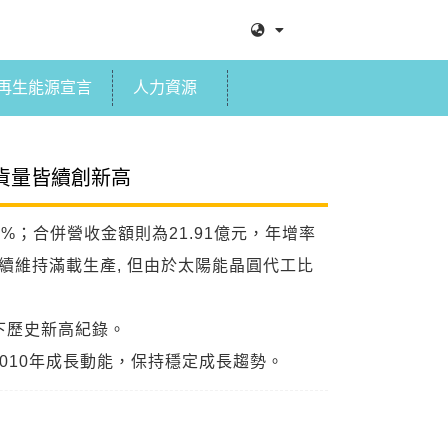
再生能源宣言
人力資源
出貨量皆續創新高
02%；合併營收金額則為21.91億元，年增率
續維持滿載生產, 但由於太陽能晶圓代工比
下歷史新高紀錄。
010年成長動能，保持穩定成長趨勢。