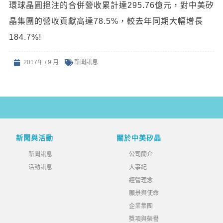
環球晶圓挹注的合併營收累計達295.76億元，對中美矽
晶集團的營收貢獻高達78.5%，較去年同期大幅增長
184.7%!
2017年 / 9 月
新聞訊息
新聞與活動
關於中美矽晶
新聞訊息
公司簡介
活動訊息
大事紀
經營理念
願景與使命
企業集團
獎項與榮譽