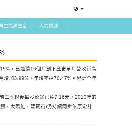
再生能源宣言
人力資源
%
5.15%，已連續16個月創下歷史單月營收新高
月增加3.99%，年增率達70.47%。累計全年
前三季稅後每股盈餘已達7.16元，2010年的
導體、太陽能、藍寶石)仍持續同步依原定計