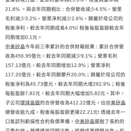
21.6% 。與去年同期相比 : 合併營收減少4.5%，營業
毛利減少3.2%，營業淨利減少2.6%，歸屬於母公司的
稅後淨利，較去年同期成長4.0%! 稅後每股盈餘較去年
同期增加0.1元。
中美矽晶
今年前三季累計的合併財報結果 : 累計合併營
收為456.95億元，較去年同期減少9.1%；營業毛利
157.13億元，較去年同期增加12.9%；營業淨利
117.20億元，較去年同期攀升20.0%；歸屬於母公司的
稅後淨利為45.73億元，較去年同期大增292.9%；稅後
每股盈餘7.82元，較去年同期大幅增加5.82元。其中，
子公司
環球晶圓
的合併營收為412.22億元，佔
中美矽晶
總營收逾九成，稅後每股盈餘更達22.21元! 透過去年一
口氣認列虧損性合約負債準備，
中美矽晶
擺脫了長約的
沉重包袱，營運績效回歸正軌，經營成果耀眼出色。前