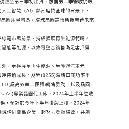
已調整至第三季初出貨，
然而第二季營收仍較
人工智慧（AI）熱潮席捲全球的背景下，
體晶圓用量增長，環球晶圓謹慎樂觀看待未來
好綠電市場前景，持續擴展再生能源範疇。
太陽能等能源，以綠電整合銷售滿足客戶需
圓外，更擴展至再生能源、半導體汽車元
持續成長。朋程(8255)深耕車載功率半
LD(超高效率二極體)銷售強勁，以及晶圓
aAs)專業晶圓代工廠，2024年上半年營收
服務，預計於今年下半年掛牌上櫃，2024年
領域偕同關係企業一起努力發揮綜效，共創