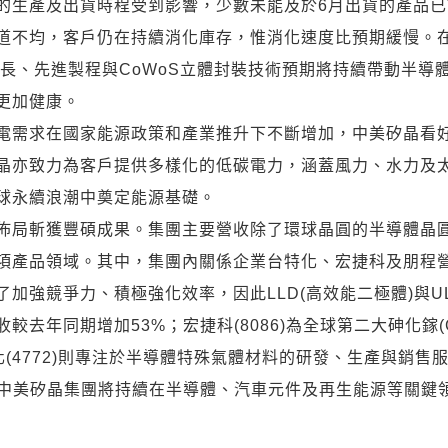
的生產及出貨時程受到影響，少數未能及於6月出貨的產品
道不均，客戶仍在持續消化庫存，惟消化速度比預期緩慢。在
增長、先進製程與CoWoS立體封裝技術預期將持續帶動半導
更加健康。
電需求在國家能源政策和產業推升下不斷增加，中美矽晶看
晶亦致力為客戶提供多樣化的低碳電力，涵蓋風力、水力及
球永續浪潮中奠定能源基礎。
佈局斬獲豐碩成果。集團主要營收除了環球晶圓的半導體晶
產品領域。其中，集團內關係企業台特化、宏捷科及朋程營運
加強競爭力、積極強化效率，因此LLD(高效能二極體)與UL
去年同期增加53%；宏捷科(8086)為全球第二大砷化鎵(G
(4772)則專注於半導體特殊氣體材料的研發、生產與銷售
，中美矽晶集團將持續在半導體、汽車元件及再生能源等關鍵