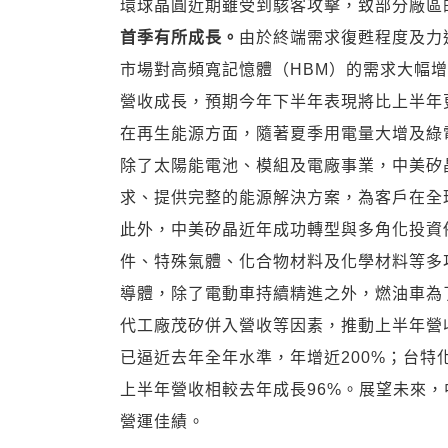
環球晶圓近期雖受到駭客攻擊，致部分廠區
首季有所成長。
由於終端需求復甦程度及力
市場對高頻寬記憶體（HBM）的需求大幅
營收成長，預期今年下半年表現將比上半年
在再生能源方面，隨著夏季用電量大增及綠
除了太陽能電池、模組及電廠事業，中美矽
求、提供完整的能源解決方案，為客戶在全
此外，中美矽晶近年成功轉型與多角化投資
件、特殊氣體、化合物材料及化學材料等多項
導體，除了電動車持續精進之外，燃油車為了
代工廠茂矽併入營收等因素，推動上半年營收較
已逼近去年全年水準，年增近200%；台特化
上半年營收相較去年成長96%。展望未來
營運佳績。