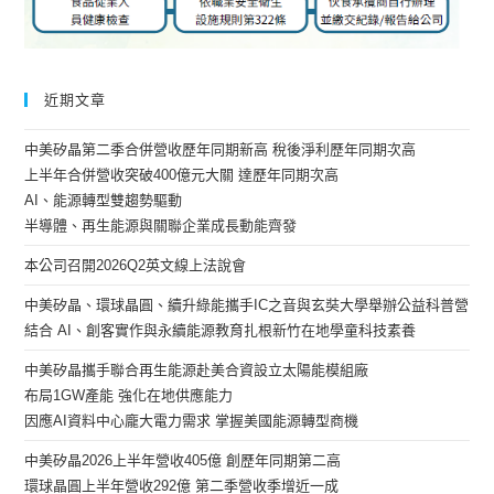
近期文章
中美矽晶第二季合併營收歷年同期新高 稅後淨利歷年同期次高
上半年合併營收突破400億元大關 達歷年同期次高
AI、能源轉型雙趨勢驅動
半導體、再生能源與關聯企業成長動能齊發
本公司召開2026Q2英文線上法說會
中美矽晶、環球晶圓、續升綠能攜手IC之音與玄奘大學舉辦公益科普營
結合 AI、創客實作與永續能源教育扎根新竹在地學童科技素養
中美矽晶攜手聯合再生能源赴美合資設立太陽能模組廠
布局1GW產能 強化在地供應能力
因應AI資料中心龐大電力需求 掌握美國能源轉型商機
中美矽晶2026上半年營收405億 創歷年同期第二高
環球晶圓上半年營收292億 第二季營收季增近一成