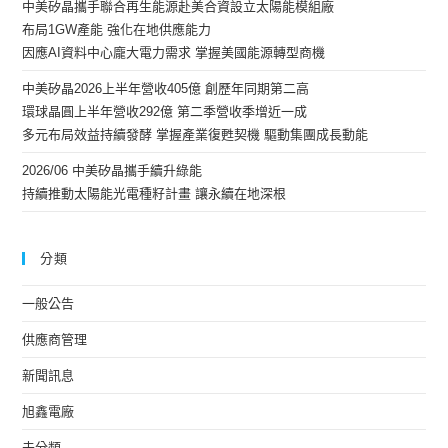
中美矽晶攜手聯合再生能源赴美合資設立太陽能模組廠
布局1GW產能 強化在地供應能力
因應AI資料中心龐大電力需求 掌握美國能源轉型商機
中美矽晶2026上半年營收405億 創歷年同期第二高
環球晶圓上半年營收292億 第二季營收季增近一成
多元布局效益持續發酵 掌握產業復甦契機 驅動集團成長動能
2026/06 中美矽晶攜手續升綠能
持續推動太陽能光電種籽計畫 讓永續在地深根
分類
一般公告
供應商管理
新聞訊息
旭鑫電廠
未分類