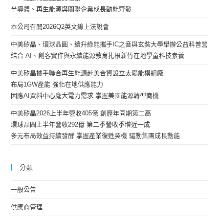
半導體、再生能源與關聯企業成長動能齊發
本公司召開2026Q2英文線上法說會
中美矽晶、環球晶圓、續升綠能攜手IC之音與玄奘大學舉辦公益科普營
結合 AI、創客實作與永續能源教育扎根新竹在地學童科技素養
中美矽晶攜手聯合再生能源赴美合資設立太陽能模組廠
布局1GW產能 強化在地供應能力
因應AI資料中心龐大電力需求 掌握美國能源轉型商機
中美矽晶2026上半年營收405億 創歷年同期第二高
環球晶圓上半年營收292億 第二季營收季增近一成
多元布局效益持續發酵 掌握產業復甦契機 驅動集團成長動能
分類
一般公告
供應商管理