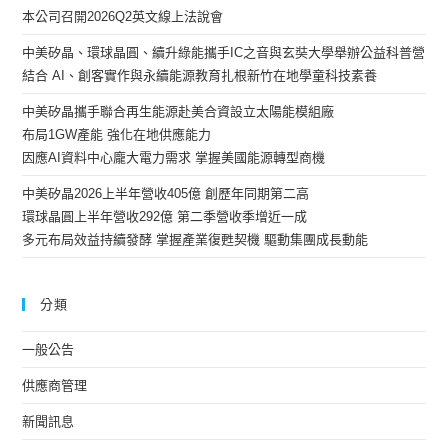
本公司召開2026Q2英文線上法說會
中美矽晶、環球晶圓、續升綠能攜手IC之音與玄奘大學舉辦公益科普營
結合 AI、創客實作與永續能源教育扎根新竹在地學童科技素養
中美矽晶攜手聯合再生能源赴美合資設立太陽能模組廠
布局1GW產能 強化在地供應能力
因應AI資料中心龐大電力需求 掌握美國能源轉型商機
中美矽晶2026上半年營收405億 創歷年同期第二高
環球晶圓上半年營收292億 第二季營收季增近一成
多元布局效益持續發酵 掌握產業復甦契機 驅動集團成長動能
分類
一般公告
供應商管理
新聞訊息