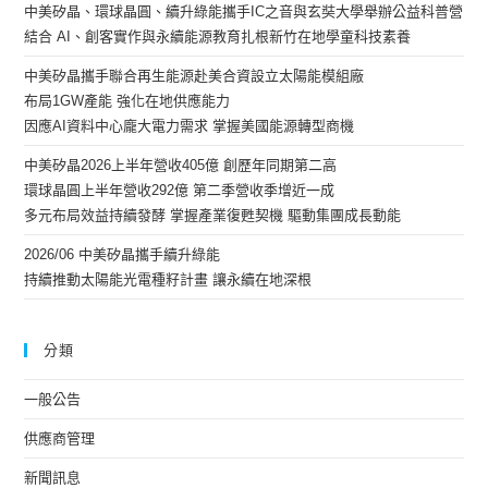
中美矽晶、環球晶圓、續升綠能攜手IC之音與玄奘大學舉辦公益科普營
結合 AI、創客實作與永續能源教育扎根新竹在地學童科技素養
中美矽晶攜手聯合再生能源赴美合資設立太陽能模組廠
布局1GW產能 強化在地供應能力
因應AI資料中心龐大電力需求 掌握美國能源轉型商機
中美矽晶2026上半年營收405億 創歷年同期第二高
環球晶圓上半年營收292億 第二季營收季增近一成
多元布局效益持續發酵 掌握產業復甦契機 驅動集團成長動能
2026/06 中美矽晶攜手續升綠能
持續推動太陽能光電種籽計畫 讓永續在地深根
分類
一般公告
供應商管理
新聞訊息