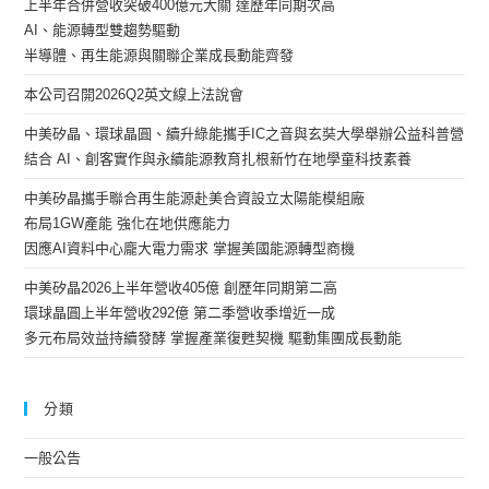
上半年合併營收突破400億元大關 達歷年同期次高
AI、能源轉型雙趨勢驅動
半導體、再生能源與關聯企業成長動能齊發
本公司召開2026Q2英文線上法說會
中美矽晶、環球晶圓、續升綠能攜手IC之音與玄奘大學舉辦公益科普營
結合 AI、創客實作與永續能源教育扎根新竹在地學童科技素養
中美矽晶攜手聯合再生能源赴美合資設立太陽能模組廠
布局1GW產能 強化在地供應能力
因應AI資料中心龐大電力需求 掌握美國能源轉型商機
中美矽晶2026上半年營收405億 創歷年同期第二高
環球晶圓上半年營收292億 第二季營收季增近一成
多元布局效益持續發酵 掌握產業復甦契機 驅動集團成長動能
分類
一般公告