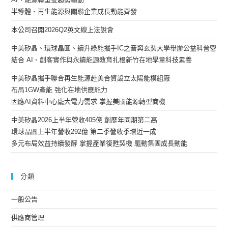
半導體、再生能源與關聯企業成長動能齊發
本公司召開2026Q2英文線上法說會
中美矽晶、環球晶圓、續升綠能攜手IC之音與玄奘大學舉辦公益科普營
結合 AI、創客實作與永續能源教育扎根新竹在地學童科技素養
中美矽晶攜手聯合再生能源赴美合資設立太陽能模組廠
布局1GW產能 強化在地供應能力
因應AI資料中心龐大電力需求 掌握美國能源轉型商機
中美矽晶2026上半年營收405億 創歷年同期第二高
環球晶圓上半年營收292億 第二季營收季增近一成
多元布局效益持續發酵 掌握產業復甦契機 驅動集團成長動能
分類
一般公告
供應商管理