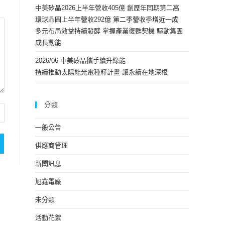
中美矽晶2026上半年營收405億 創歷年同期第二高
環球晶圓上半年營收292億 第二季營收季增近一成
多元布局效益持續發酵 掌握產業復甦契機 驅動集團
成長動能
2026/06 中美矽晶攜手續升綠能
持續推動太陽能光電種籽計畫 讓永續在地深根
分類
一般公告
供應商管理
新聞訊息
旭鑫電廠
未分類
活動花絮