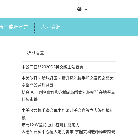
再生能源宣言
人力資源
近期文章
本公司召開2026Q2英文線上法說會
中美矽晶、環球晶圓、續升綠能攜手IC之音與玄奘大
學舉辦公益科普營
結合 AI、創客實作與永續能源教育扎根新竹在地學童
科技素養
中美矽晶攜手聯合再生能源赴美合資設立太陽能模組
廠
布局1GW產能 強化在地供應能力
因應AI資料中心龐大電力需求 掌握美國能源轉型商機