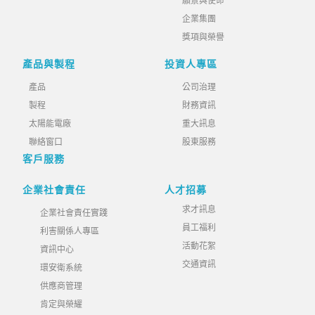
願景與使命
企業集團
獎項與榮譽
產品與製程
投資人專區
產品
公司治理
製程
財務資訊
太陽能電廠
重大訊息
聯絡窗口
股東服務
客戶服務
企業社會責任
人才招募
求才訊息
企業社會責任實踐
員工福利
利害關係人專區
活動花絮
資訊中心
交通資訊
環安衛系統
供應商管理
肯定與榮耀