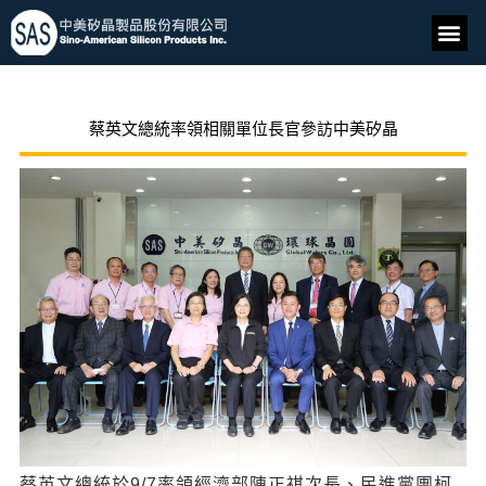
蔡英文總統率領相關單位長官參訪中美矽晶
蔡英文總統於9/7率領經濟部陳正祺次長、民進黨團柯