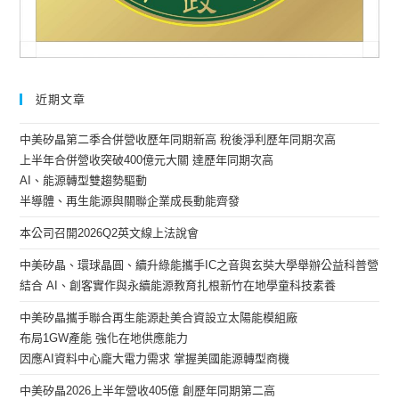
近期文章
中美矽晶第二季合併營收歷年同期新高 稅後淨利歷年同期次高
上半年合併營收突破400億元大關 達歷年同期次高
AI、能源轉型雙趨勢驅動
半導體、再生能源與關聯企業成長動能齊發
本公司召開2026Q2英文線上法說會
中美矽晶、環球晶圓、續升綠能攜手IC之音與玄奘大學舉辦公益科普營
結合 AI、創客實作與永續能源教育扎根新竹在地學童科技素養
中美矽晶攜手聯合再生能源赴美合資設立太陽能模組廠
布局1GW產能 強化在地供應能力
因應AI資料中心龐大電力需求 掌握美國能源轉型商機
中美矽晶2026上半年營收405億 創歷年同期第二高