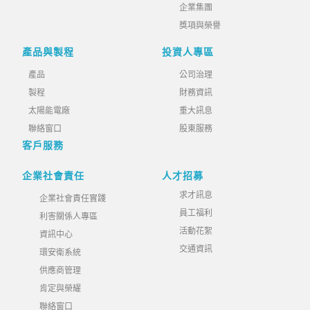
企業集團
獎項與榮譽
產品與製程
投資人專區
產品
公司治理
製程
財務資訊
太陽能電廠
重大訊息
聯絡窗口
股東服務
客戶服務
企業社會責任
人才招募
求才訊息
企業社會責任實踐
員工福利
利害關係人專區
活動花絮
資訊中心
交通資訊
環安衛系統
供應商管理
肯定與榮耀
聯絡窗口