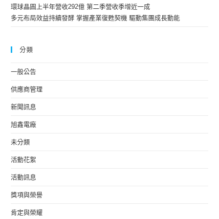
環球晶圓上半年營收292億 第二季營收季增近一成
多元布局效益持續發酵 掌握產業復甦契機 驅動集團成長動能
分類
一般公告
供應商管理
新聞訊息
旭鑫電廠
未分類
活動花絮
活動訊息
獎項與榮譽
肯定與榮耀