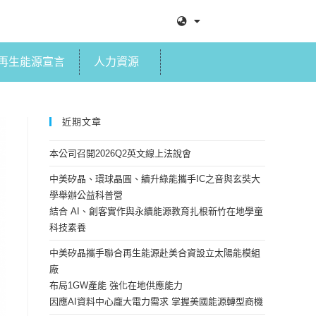
再生能源宣言
人力資源
近期文章
本公司召開2026Q2英文線上法說會
中美矽晶、環球晶圓、續升綠能攜手IC之音與玄奘大
學舉辦公益科普營
結合 AI、創客實作與永續能源教育扎根新竹在地學童
科技素養
中美矽晶攜手聯合再生能源赴美合資設立太陽能模組
廠
布局1GW產能 強化在地供應能力
因應AI資料中心龐大電力需求 掌握美國能源轉型商機