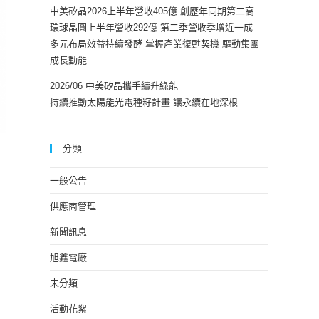
中美矽晶2026上半年營收405億 創歷年同期第二高
環球晶圓上半年營收292億 第二季營收季增近一成
多元布局效益持續發酵 掌握產業復甦契機 驅動集團
成長動能
2026/06 中美矽晶攜手續升綠能
持續推動太陽能光電種籽計畫 讓永續在地深根
分類
一般公告
供應商管理
新聞訊息
旭鑫電廠
未分類
活動花絮