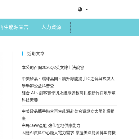
再生能源宣言
人力資源
近期文章
本公司召開2026Q2英文線上法說會
中美矽晶、環球晶圓、續升綠能攜手IC之音與玄奘大
學舉辦公益科普營
結合 AI、創客實作與永續能源教育扎根新竹在地學童
科技素養
中美矽晶攜手聯合再生能源赴美合資設立太陽能模組
廠
布局1GW產能 強化在地供應能力
因應AI資料中心龐大電力需求 掌握美國能源轉型商機