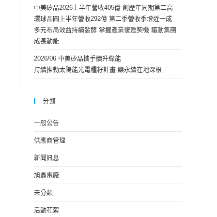
中美矽晶2026上半年營收405億 創歷年同期第二高
環球晶圓上半年營收292億 第二季營收季增近一成
多元布局效益持續發酵 掌握產業復甦契機 驅動集團
成長動能
2026/06 中美矽晶攜手續升綠能
持續推動太陽能光電種籽計畫 讓永續在地深根
分類
一般公告
供應商管理
新聞訊息
旭鑫電廠
未分類
活動花絮