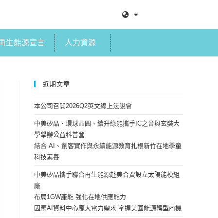
再生能源宣言
人力資源
近期文章
本公司召開2026Q2英文線上法說會
中美矽晶、環球晶圓、續升綠能攜手IC之音與玄奘大
學舉辦公益科普營
結合 AI、創客實作與永續能源教育扎根新竹在地學童
科技素養
中美矽晶攜手聯合再生能源赴美合資設立太陽能模組
廠
布局1GW產能 強化在地供應能力
因應AI資料中心龐大電力需求 掌握美國能源轉型商機