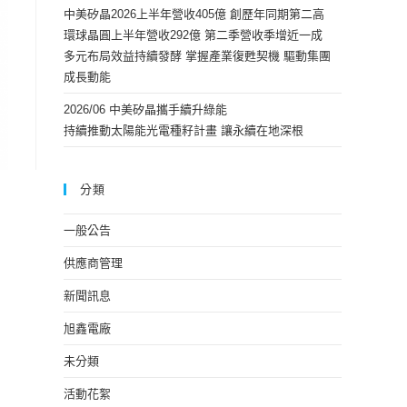
中美矽晶2026上半年營收405億 創歷年同期第二高
環球晶圓上半年營收292億 第二季營收季增近一成
多元布局效益持續發酵 掌握產業復甦契機 驅動集團
成長動能
2026/06 中美矽晶攜手續升綠能
持續推動太陽能光電種籽計畫 讓永續在地深根
分類
一般公告
供應商管理
新聞訊息
旭鑫電廠
未分類
活動花絮