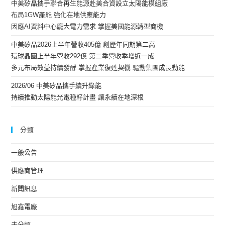
中美矽晶攜手聯合再生能源赴美合資設立太陽能模組廠
布局1GW產能 強化在地供應能力
因應AI資料中心龐大電力需求 掌握美國能源轉型商機
中美矽晶2026上半年營收405億 創歷年同期第二高
環球晶圓上半年營收292億 第二季營收季增近一成
多元布局效益持續發酵 掌握產業復甦契機 驅動集團成長動能
2026/06 中美矽晶攜手續升綠能
持續推動太陽能光電種籽計畫 讓永續在地深根
分類
一般公告
供應商管理
新聞訊息
旭鑫電廠
未分類