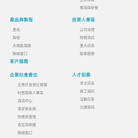
企業集團
獎項與榮譽
產品與製程
投資人專區
產品
公司治理
製程
財務資訊
太陽能電廠
重大訊息
聯絡窗口
股東服務
客戶服務
企業社會責任
人才招募
求才訊息
企業社會責任實踐
員工福利
利害關係人專區
活動花絮
資訊中心
交通資訊
環安衛系統
供應商管理
肯定與榮耀
聯絡窗口