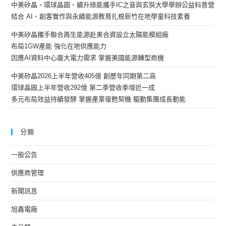
中美矽晶、環球晶圓、續升綠能攜手IC之音與玄奘大學舉辦公益科普營
結合 AI、創客實作與永續能源教育扎根新竹在地學童科技素養
中美矽晶攜手聯合再生能源赴美合資設立太陽能模組廠
布局1GW產能 強化在地供應能力
因應AI資料中心龐大電力需求 掌握美國能源轉型商機
中美矽晶2026上半年營收405億 創歷年同期第二高
環球晶圓上半年營收292億 第二季營收季增近一成
多元布局效益持續發酵 掌握產業復甦契機 驅動集團成長動能
分類
一般公告
供應商管理
新聞訊息
旭鑫電廠