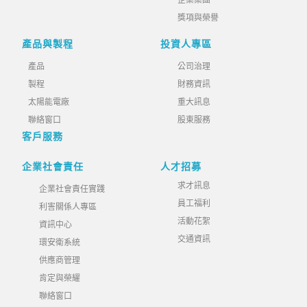
企業集團
獎項與榮譽
產品與製程
投資人專區
產品
公司治理
製程
財務資訊
太陽能電廠
重大訊息
聯絡窗口
股東服務
客戶服務
企業社會責任
人才招募
求才訊息
企業社會責任實踐
員工福利
利害關係人專區
活動花絮
資訊中心
交通資訊
環安衛系統
供應商管理
肯定與榮耀
聯絡窗口