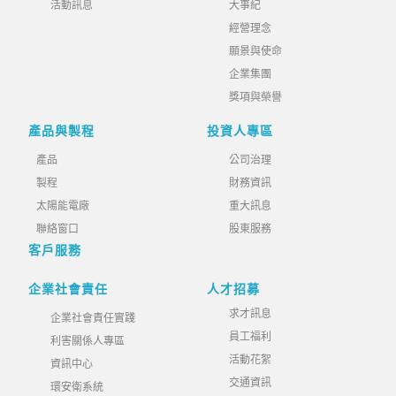
活動訊息
大事紀
經營理念
願景與使命
企業集團
獎項與榮譽
產品與製程
投資人專區
產品
公司治理
製程
財務資訊
太陽能電廠
重大訊息
聯絡窗口
股東服務
客戶服務
企業社會責任
人才招募
求才訊息
企業社會責任實踐
員工福利
利害關係人專區
活動花絮
資訊中心
交通資訊
環安衛系統