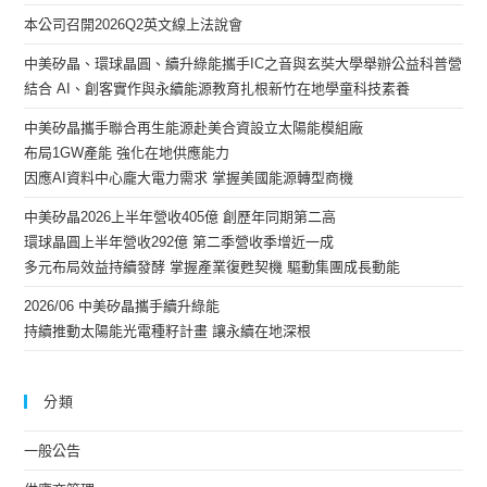
本公司召開2026Q2英文線上法說會
中美矽晶、環球晶圓、續升綠能攜手IC之音與玄奘大學舉辦公益科普營
結合 AI、創客實作與永續能源教育扎根新竹在地學童科技素養
中美矽晶攜手聯合再生能源赴美合資設立太陽能模組廠
布局1GW產能 強化在地供應能力
因應AI資料中心龐大電力需求 掌握美國能源轉型商機
中美矽晶2026上半年營收405億 創歷年同期第二高
環球晶圓上半年營收292億 第二季營收季增近一成
多元布局效益持續發酵 掌握產業復甦契機 驅動集團成長動能
2026/06 中美矽晶攜手續升綠能
持續推動太陽能光電種籽計畫 讓永續在地深根
分類
一般公告