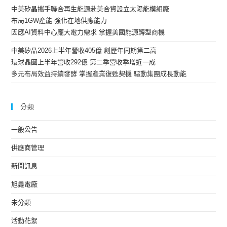
中美矽晶攜手聯合再生能源赴美合資設立太陽能模組廠
布局1GW產能 強化在地供應能力
因應AI資料中心龐大電力需求 掌握美國能源轉型商機
中美矽晶2026上半年營收405億 創歷年同期第二高
環球晶圓上半年營收292億 第二季營收季增近一成
多元布局效益持續發酵 掌握產業復甦契機 驅動集團成長動能
分類
一般公告
供應商管理
新聞訊息
旭鑫電廠
未分類
活動花絮