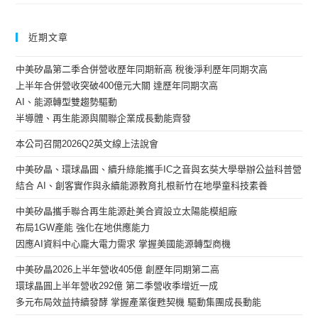
近期文章
中美矽晶第二季合併營收歷年同期新高 稅後淨利歷年同期次高
上半年合併營收突破400億元大關 達歷年同期次高
AI、能源轉型雙趨勢驅動
半導體、再生能源與關聯企業成長動能齊發
本公司召開2026Q2英文線上法說會
中美矽晶、環球晶圓、續升綠能攜手IC之音與玄奘大學舉辦公益科普營
結合 AI、創客實作與永續能源教育扎根新竹在地學童科技素養
中美矽晶攜手聯合再生能源赴美合資設立太陽能模組廠
布局1GW產能 強化在地供應能力
因應AI資料中心龐大電力需求 掌握美國能源轉型商機
中美矽晶2026上半年營收405億 創歷年同期第二高
環球晶圓上半年營收292億 第二季營收季增近一成
多元布局效益持續發酵 掌握產業復甦契機 驅動集團成長動能