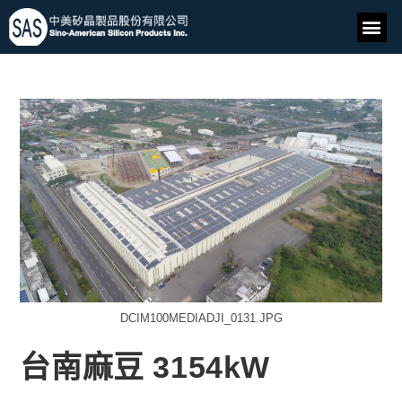
DCIM100MEDIADJI_0131.JPG
台南麻豆 3154kW