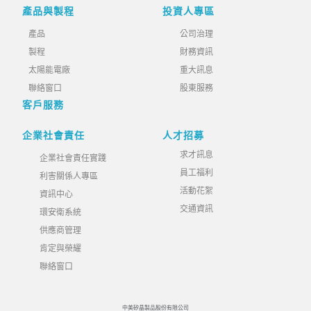
產品與製程
投資人專區
產品
公司治理
製程
財務資訊
太陽能電廠
重大訊息
聯絡窗口
股東服務
客戶服務
企業社會責任
人才招募
求才訊息
企業社會責任實踐
員工福利
利害關係人專區
活動花絮
資訊中心
交通資訊
環安衛系統
供應商管理
肯定與榮耀
聯絡窗口
中美矽晶製品股份有限公司