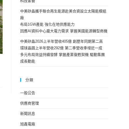
科技素養
中美矽晶攜手聯合再生能源赴美合資設立太陽能模組
廠
布局1GW產能 強化在地供應能力
因應AI資料中心龐大電力需求 掌握美國能源轉型商機
中美矽晶2026上半年營收405億 創歷年同期第二高
環球晶圓上半年營收292億 第二季營收季增近一成
多元布局效益持續發酵 掌握產業復甦契機 驅動集團
成長動能
分類
一般公告
供應商管理
新聞訊息
旭鑫電廠