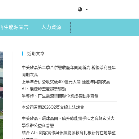
再生能源宣言
人力資源
近期文章
中美矽晶第二季合併營收歷年同期新高 稅後淨利歷年
同期次高
上半年合併營收突破400億元大關 達歷年同期次高
AI、能源轉型雙趨勢驅動
半導體、再生能源與關聯企業成長動能齊發
本公司召開2026Q2英文線上法說會
中美矽晶、環球晶圓、續升綠能攜手IC之音與玄奘大
學舉辦公益科普營
結合 AI、創客實作與永續能源教育扎根新竹在地學童