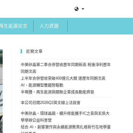
再生能源宣言
人力資源
近期文章
中美矽晶第二季合併營收歷年同期新高 稅後淨利歷年
同期次高
上半年合併營收突破400億元大關 達歷年同期次高
AI、能源轉型雙趨勢驅動
半導體、再生能源與關聯企業成長動能齊發
本公司召開2026Q2英文線上法說會
中美矽晶、環球晶圓、續升綠能攜手IC之音與玄奘大
學舉辦公益科普營
結合 AI、創客實作與永續能源教育扎根新竹在地學童