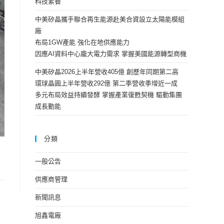
科技素養
中美矽晶攜手聯合再生能源赴美合資設立太陽能模組
廠
布局1GW產能 強化在地供應能力
因應AI資料中心龐大電力需求 掌握美國能源轉型商機
中美矽晶2026上半年營收405億 創歷年同期第二高
環球晶圓上半年營收292億 第二季營收季增近一成
多元布局效益持續發酵 掌握產業復甦契機 驅動集團
成長動能
分類
一般公告
供應商管理
新聞訊息
旭鑫電廠