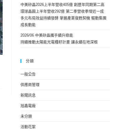
中美矽晶2026上半年營收405億 創歷年同期第二高
環球晶圓上半年營收292億 第二季營收季增近一成
多元布局效益持續發酵 掌握產業復甦契機 驅動集團
成長動能
2026/06 中美矽晶攜手續升綠能
持續推動太陽能光電種籽計畫 讓永續在地深根
分類
一般公告
供應商管理
新聞訊息
旭鑫電廠
未分類
活動花絮