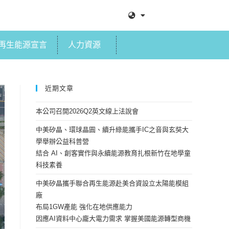
再生能源宣言
人力資源
近期文章
本公司召開2026Q2英文線上法說會
中美矽晶、環球晶圓、續升綠能攜手IC之音與玄奘大
學舉辦公益科普營
結合 AI、創客實作與永續能源教育扎根新竹在地學童
科技素養
中美矽晶攜手聯合再生能源赴美合資設立太陽能模組
廠
布局1GW產能 強化在地供應能力
因應AI資料中心龐大電力需求 掌握美國能源轉型商機