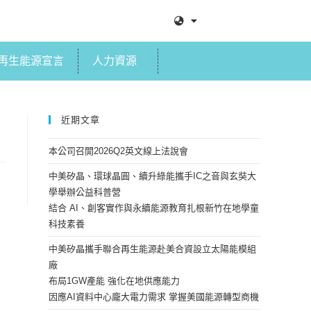
再生能源宣言
人力資源
近期文章
本公司召開2026Q2英文線上法說會
中美矽晶、環球晶圓、續升綠能攜手IC之音與玄奘大
學舉辦公益科普營
結合 AI、創客實作與永續能源教育扎根新竹在地學童
科技素養
中美矽晶攜手聯合再生能源赴美合資設立太陽能模組
廠
布局1GW產能 強化在地供應能力
因應AI資料中心龐大電力需求 掌握美國能源轉型商機