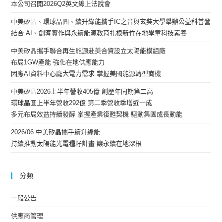
本公司召開2026Q2英文線上法說會
中美矽晶、環球晶圓、續升綠能攜手IC之音與玄奘大學舉辦公益科普營
結合 AI、創客實作與永續能源教育扎根新竹在地學童科技素養
中美矽晶攜手聯合再生能源赴美合資設立太陽能模組廠
布局1GW產能 強化在地供應能力
因應AI資料中心龐大電力需求 掌握美國能源轉型商機
中美矽晶2026上半年營收405億 創歷年同期第二高
環球晶圓上半年營收292億 第二季營收季增近一成
多元布局效益持續發酵 掌握產業復甦契機 驅動集團成長動能
2026/06 中美矽晶攜手續升綠能
持續推動太陽能光電種籽計畫 讓永續在地深根
分類
一般公告
供應商管理