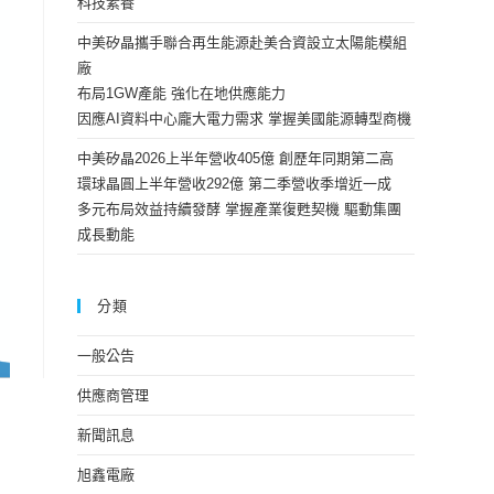
科技素養
中美矽晶攜手聯合再生能源赴美合資設立太陽能模組
廠
布局1GW產能 強化在地供應能力
因應AI資料中心龐大電力需求 掌握美國能源轉型商機
中美矽晶2026上半年營收405億 創歷年同期第二高
環球晶圓上半年營收292億 第二季營收季增近一成
多元布局效益持續發酵 掌握產業復甦契機 驅動集團
成長動能
分類
一般公告
供應商管理
新聞訊息
旭鑫電廠