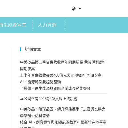
再生能源宣言
人力資源
近期文章
中美矽晶第二季合併營收歷年同期新高 稅後淨利歷年
同期次高
上半年合併營收突破400億元大關 達歷年同期次高
AI、能源轉型雙趨勢驅動
半導體、再生能源與關聯企業成長動能齊發
本公司召開2026Q2英文線上法說會
中美矽晶、環球晶圓、續升綠能攜手IC之音與玄奘大
學舉辦公益科普營
結合 AI、創客實作與永續能源教育扎根新竹在地學童