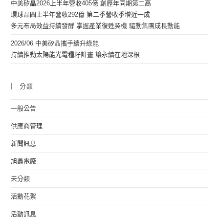
中美矽晶2026上半年營收405億 創歷年同期第二高
環球晶圓上半年營收292億 第二季營收季增近一成
多元布局效益持續發酵 掌握產業復甦契機 驅動集團成長動能
2026/06 中美矽晶攜手續升綠能
持續推動太陽能光電種籽計畫 讓永續在地深根
分類
一般公告
供應商管理
新聞訊息
旭鑫電廠
未分類
活動花絮
活動訊息