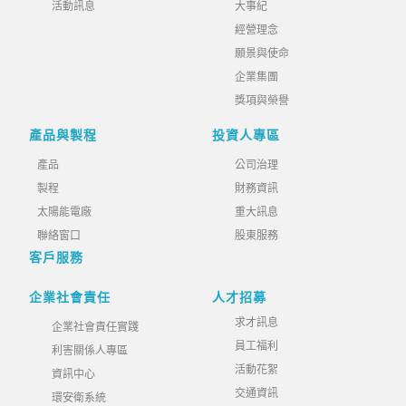
活動訊息
大事紀
經營理念
願景與使命
企業集團
獎項與榮譽
產品與製程
投資人專區
產品
公司治理
製程
財務資訊
太陽能電廠
重大訊息
聯絡窗口
股東服務
客戶服務
企業社會責任
人才招募
求才訊息
企業社會責任實踐
員工福利
利害關係人專區
活動花絮
資訊中心
交通資訊
環安衛系統