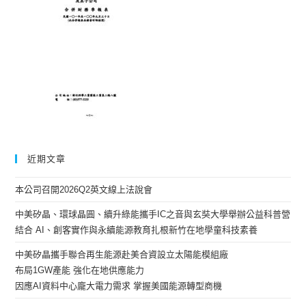
近期文章
本公司召開2026Q2英文線上法說會
中美矽晶、環球晶圓、續升綠能攜手IC之音與玄奘大學舉辦公益科普營
結合 AI、創客實作與永續能源教育扎根新竹在地學童科技素養
中美矽晶攜手聯合再生能源赴美合資設立太陽能模組廠
布局1GW產能 強化在地供應能力
因應AI資料中心龐大電力需求 掌握美國能源轉型商機