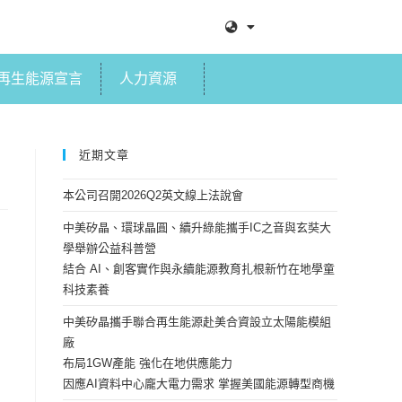
再生能源宣言
人力資源
近期文章
本公司召開2026Q2英文線上法說會
中美矽晶、環球晶圓、續升綠能攜手IC之音與玄奘大
學舉辦公益科普營
結合 AI、創客實作與永續能源教育扎根新竹在地學童
科技素養
中美矽晶攜手聯合再生能源赴美合資設立太陽能模組
廠
布局1GW產能 強化在地供應能力
因應AI資料中心龐大電力需求 掌握美國能源轉型商機