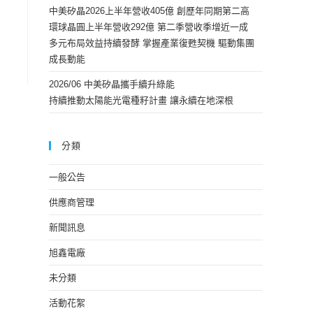
中美矽晶2026上半年營收405億 創歷年同期第二高
環球晶圓上半年營收292億 第二季營收季增近一成
多元布局效益持續發酵 掌握產業復甦契機 驅動集團
成長動能
2026/06 中美矽晶攜手續升綠能
持續推動太陽能光電種籽計畫 讓永續在地深根
分類
一般公告
供應商管理
新聞訊息
旭鑫電廠
未分類
活動花絮