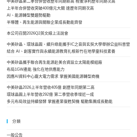
中美矽晶第二季合併營收歷年同期新高 稅後淨利歷年同期次高
上半年合併營收突破400億元大關 達歷年同期次高
AI、能源轉型雙趨勢驅動
半導體、再生能源與關聯企業成長動能齊發
本公司召開2026Q2英文線上法說會
中美矽晶、環球晶圓、續升綠能攜手IC之音與玄奘大學舉辦公益科普營
結合 AI、創客實作與永續能源教育扎根新竹在地學童科技素養
中美矽晶攜手聯合再生能源赴美合資設立太陽能模組廠
布局1GW產能 強化在地供應能力
因應AI資料中心龐大電力需求 掌握美國能源轉型商機
中美矽晶2026上半年營收405億 創歷年同期第二高
環球晶圓上半年營收292億 第二季營收季增近一成
多元布局效益持續發酵 掌握產業復甦契機 驅動集團成長動能
分類
一般公告