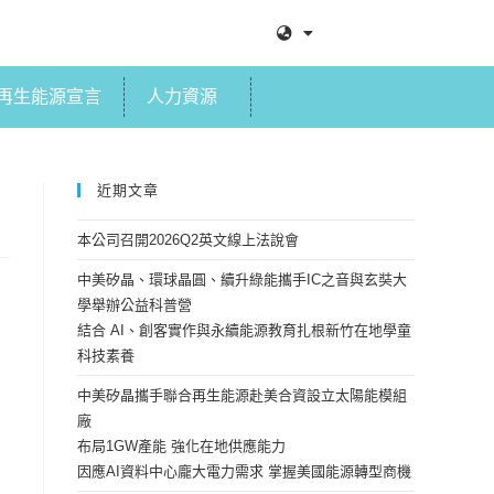
再生能源宣言
人力資源
近期文章
本公司召開2026Q2英文線上法說會
中美矽晶、環球晶圓、續升綠能攜手IC之音與玄奘大
學舉辦公益科普營
結合 AI、創客實作與永續能源教育扎根新竹在地學童
科技素養
中美矽晶攜手聯合再生能源赴美合資設立太陽能模組
廠
布局1GW產能 強化在地供應能力
因應AI資料中心龐大電力需求 掌握美國能源轉型商機