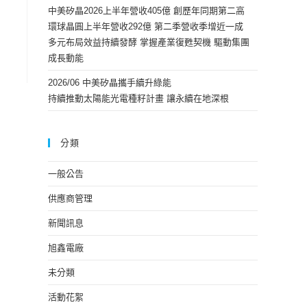
中美矽晶2026上半年營收405億 創歷年同期第二高
環球晶圓上半年營收292億 第二季營收季增近一成
多元布局效益持續發酵 掌握產業復甦契機 驅動集團
成長動能
2026/06 中美矽晶攜手續升綠能
持續推動太陽能光電種籽計畫 讓永續在地深根
分類
一般公告
供應商管理
新聞訊息
旭鑫電廠
未分類
活動花絮