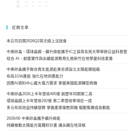
近期文章
本公司召開2026Q2英文線上法說會
中美矽晶、環球晶圓、續升綠能攜手IC之音與玄奘大學舉辦公益科普營
結合 AI、創客實作與永續能源教育扎根新竹在地學童科技素養
中美矽晶攜手聯合再生能源赴美合資設立太陽能模組廠
布局1GW產能 強化在地供應能力
因應AI資料中心龐大電力需求 掌握美國能源轉型商機
中美矽晶2026上半年營收405億 創歷年同期第二高
環球晶圓上半年營收292億 第二季營收季增近一成
多元布局效益持續發酵 掌握產業復甦契機 驅動集團成長動能
2026/06 中美矽晶攜手續升綠能
持續推動太陽能光電種籽計畫 讓永續在地深根