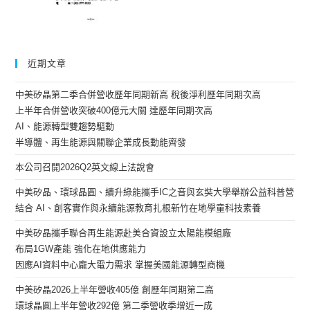
近期文章
中美矽晶第二季合併營收歷年同期新高 稅後淨利歷年同期次高
上半年合併營收突破400億元大關 達歷年同期次高
AI、能源轉型雙趨勢驅動
半導體、再生能源與關聯企業成長動能齊發
本公司召開2026Q2英文線上法說會
中美矽晶、環球晶圓、續升綠能攜手IC之音與玄奘大學舉辦公益科普營
結合 AI、創客實作與永續能源教育扎根新竹在地學童科技素養
中美矽晶攜手聯合再生能源赴美合資設立太陽能模組廠
布局1GW產能 強化在地供應能力
因應AI資料中心龐大電力需求 掌握美國能源轉型商機
中美矽晶2026上半年營收405億 創歷年同期第二高
環球晶圓上半年營收292億 第二季營收季增近一成