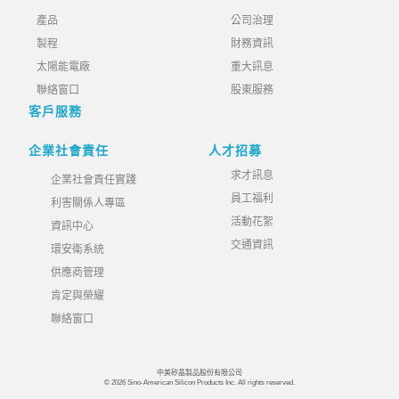
產品
公司治理
製程
財務資訊
太陽能電廠
重大訊息
聯絡窗口
股東服務
客戶服務
企業社會責任
人才招募
求才訊息
企業社會責任實踐
員工福利
利害關係人專區
活動花絮
資訊中心
交通資訊
環安衛系統
供應商管理
肯定與榮耀
聯絡窗口
中美矽晶製品股份有限公司
© 2026 Sino-American Silicon Products Inc. All rights reserved.