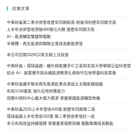
近期文章
中美矽晶第二季合併營收歷年同期新高 稅後淨利歷年同期次高
上半年合併營收突破400億元大關 達歷年同期次高
AI、能源轉型雙趨勢驅動
半導體、再生能源與關聯企業成長動能齊發
本公司召開2026Q2英文線上法說會
中美矽晶、環球晶圓、續升綠能攜手IC之音與玄奘大學舉辦公益科普營
結合 AI、創客實作與永續能源教育扎根新竹在地學童科技素養
中美矽晶攜手聯合再生能源赴美合資設立太陽能模組廠
布局1GW產能 強化在地供應能力
因應AI資料中心龐大電力需求 掌握美國能源轉型商機
中美矽晶2026上半年營收405億 創歷年同期第二高
環球晶圓上半年營收292億 第二季營收季增近一成
多元布局效益持續發酵 掌握產業復甦契機 驅動集團成長動能