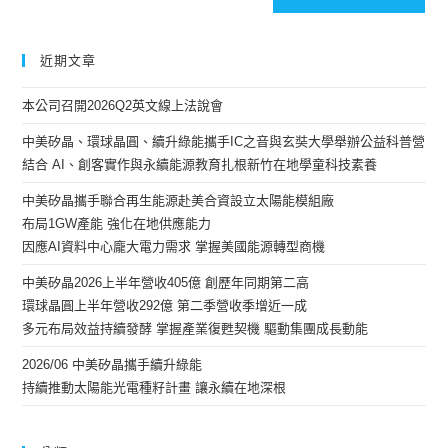
近期文章
本公司召開2026Q2英文線上法說會
中美矽晶、環球晶圓、續升綠能攜手IC之音與玄奘大學舉辦公益科普營
結合 AI、創客實作與永續能源教育扎根新竹在地學童科技素養
中美矽晶攜手聯合再生能源赴美合資設立太陽能模組廠
布局1GW產能 強化在地供應能力
因應AI資料中心龐大電力需求 掌握美國能源轉型商機
中美矽晶2026上半年營收405億 創歷年同期第二高
環球晶圓上半年營收292億 第二季營收季增近一成
多元布局效益持續發酵 掌握產業復甦契機 驅動集團成長動能
2026/06 中美矽晶攜手續升綠能
持續推動太陽能光電種籽計畫 讓永續在地深根