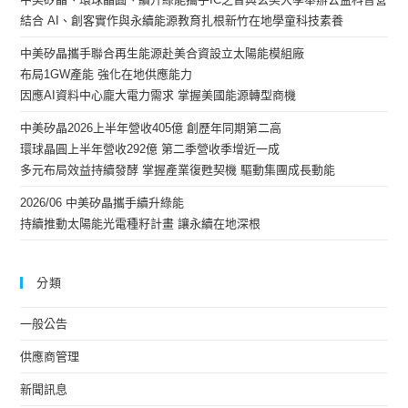
結合 AI、創客實作與永續能源教育扎根新竹在地學童科技素養
中美矽晶攜手聯合再生能源赴美合資設立太陽能模組廠
布局1GW產能 強化在地供應能力
因應AI資料中心龐大電力需求 掌握美國能源轉型商機
中美矽晶2026上半年營收405億 創歷年同期第二高
環球晶圓上半年營收292億 第二季營收季增近一成
多元布局效益持續發酵 掌握產業復甦契機 驅動集團成長動能
2026/06 中美矽晶攜手續升綠能
持續推動太陽能光電種籽計畫 讓永續在地深根
分類
一般公告
供應商管理
新聞訊息