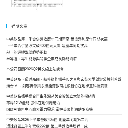
近期文章
中美矽晶第二季合併營收歷年同期新高 稅後淨利歷年同期次高
上半年合併營收突破400億元大關 達歷年同期次高
AI、能源轉型雙趨勢驅動
半導體、再生能源與關聯企業成長動能齊發
本公司召開2026Q2英文線上法說會
中美矽晶、環球晶圓、續升綠能攜手IC之音與玄奘大學舉辦公益科普營
結合 AI、創客實作與永續能源教育扎根新竹在地學童科技素養
中美矽晶攜手聯合再生能源赴美合資設立太陽能模組廠
布局1GW產能 強化在地供應能力
因應AI資料中心龐大電力需求 掌握美國能源轉型商機
中美矽晶2026上半年營收405億 創歷年同期第二高
環球晶圓上半年營收292億 第二季營收季增近一成