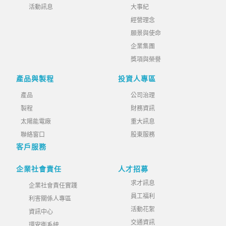
活動訊息
大事紀
經營理念
願景與使命
企業集團
獎項與榮譽
產品與製程
投資人專區
產品
公司治理
製程
財務資訊
太陽能電廠
重大訊息
聯絡窗口
股東服務
客戶服務
企業社會責任
人才招募
求才訊息
企業社會責任實踐
員工福利
利害關係人專區
活動花絮
資訊中心
交通資訊
環安衛系統