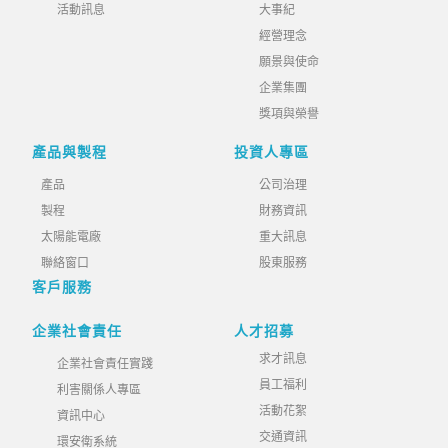
活動訊息
大事紀
經營理念
願景與使命
企業集團
獎項與榮譽
產品與製程
投資人專區
產品
公司治理
製程
財務資訊
太陽能電廠
重大訊息
聯絡窗口
股東服務
客戶服務
企業社會責任
人才招募
求才訊息
企業社會責任實踐
員工福利
利害關係人專區
活動花絮
資訊中心
交通資訊
環安衛系統