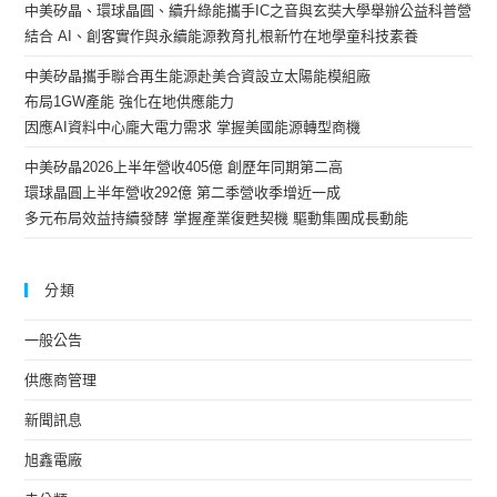
中美矽晶、環球晶圓、續升綠能攜手IC之音與玄奘大學舉辦公益科普營
結合 AI、創客實作與永續能源教育扎根新竹在地學童科技素養
中美矽晶攜手聯合再生能源赴美合資設立太陽能模組廠
布局1GW產能 強化在地供應能力
因應AI資料中心龐大電力需求 掌握美國能源轉型商機
中美矽晶2026上半年營收405億 創歷年同期第二高
環球晶圓上半年營收292億 第二季營收季增近一成
多元布局效益持續發酵 掌握產業復甦契機 驅動集團成長動能
分類
一般公告
供應商管理
新聞訊息
旭鑫電廠