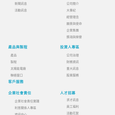
新聞訊息
公司簡介
活動訊息
大事紀
經營理念
願景與使命
企業集團
獎項與榮譽
產品與製程
投資人專區
產品
公司治理
製程
財務資訊
太陽能電廠
重大訊息
聯絡窗口
股東服務
客戶服務
企業社會責任
人才招募
求才訊息
企業社會責任實踐
員工福利
利害關係人專區
活動花絮
資訊中心