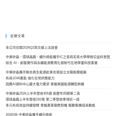
近期文章
本公司召開2026Q2英文線上法說會
中美矽晶、環球晶圓、續升綠能攜手IC之音與玄奘大學舉辦公益科普營
結合 AI、創客實作與永續能源教育扎根新竹在地學童科技素養
中美矽晶攜手聯合再生能源赴美合資設立太陽能模組廠
布局1GW產能 強化在地供應能力
因應AI資料中心龐大電力需求 掌握美國能源轉型商機
中美矽晶2026上半年營收405億 創歷年同期第二高
環球晶圓上半年營收292億 第二季營收季增近一成
多元布局效益持續發酵 掌握產業復甦契機 驅動集團成長動能
2026/06 中美矽晶攜手續升綠能